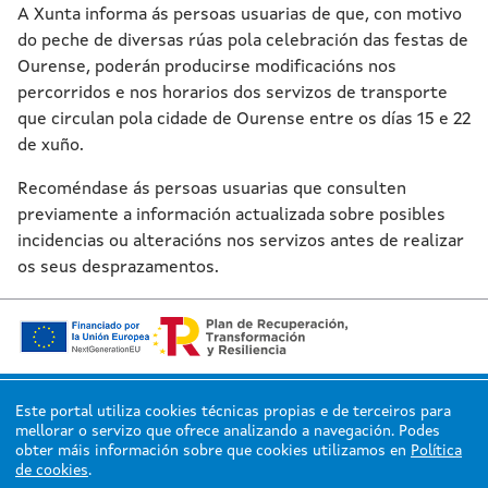
A Xunta informa ás persoas usuarias de que, con motivo
do peche de diversas rúas pola celebración das festas de
Ourense, poderán producirse modificacións nos
percorridos e nos horarios dos servizos de transporte
que circulan pola cidade de Ourense entre os días 15 e 22
de xuño.
Recoméndase ás persoas usuarias que consulten
previamente a información actualizada sobre posibles
incidencias ou alteracións nos servizos antes de realizar
os seus desprazamentos.
Este portal utiliza cookies técnicas propias e de terceiros para
mellorar o servizo que ofrece analizando a navegación. Podes
© Xunta de Galicia. Información mantida e publicada en internet pola Xunta
obter máis información sobre que cookies utilizamos en
Política
de Galicia.
de cookies
.
Atención á cidadanía