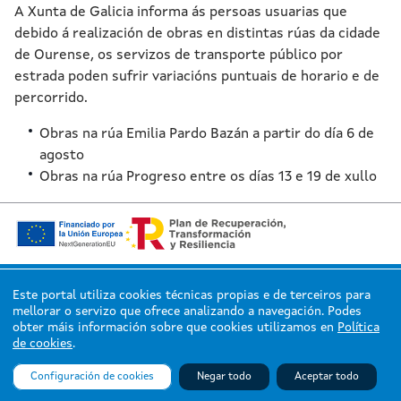
A Xunta de Galicia informa ás persoas usuarias que
debido á realización de obras en distintas rúas da cidade
de Ourense, os servizos de transporte público por
estrada poden sufrir variacións puntuais de horario e de
percorrido.
Obras na rúa Emilia Pardo Bazán a partir do día 6 de
agosto
Obras na rúa Progreso entre os días 13 e 19 de xullo
Este portal utiliza cookies técnicas propias e de terceiros para
mellorar o servizo que ofrece analizando a navegación. Podes
© Xunta de Galicia. Información mantida e publicada en internet pola Xunta
obter máis información sobre que cookies utilizamos en
Política
de Galicia.
de cookies
.
Atención á cidadanía
Accesibilidade
Aviso legal
Configuración de cookies
Negar todo
Aceptar todo
Mapa do portal