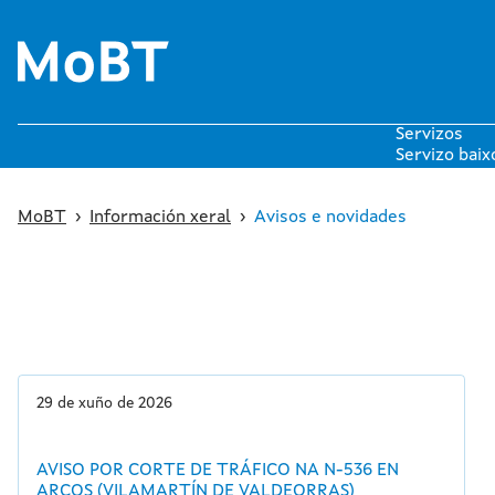
Servizos
Servizo bai
Servizos por
Planifica a túa viaxe
Que é MoBT?
Servizos po
MoBT
›
Información xeral
›
Avisos e novidades
Servizos po
Servizos mín
29 de xuño de 2026
AVISO POR CORTE DE TRÁFICO NA N-536 EN
ARCOS (VILAMARTÍN DE VALDEORRAS)