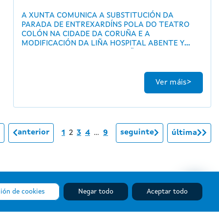
A XUNTA COMUNICA A SUBSTITUCIÓN DA
PARADA DE ENTREXARDÍNS POLA DO TEATRO
COLÓN NA CIDADE DA CORUÑA E A
MODIFICACIÓN DA LIÑA HOSPITAL ABENTE Y
LAGO–AEROPORTO DA CORUÑA
Ver máis
anterior
seguinte
1
2
3
4
…
9
última
ión de cookies
Negar todo
Aceptar todo