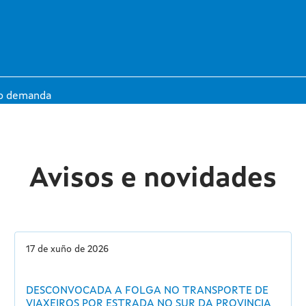
xo demanda
 Concello
Tarifas e
r Centro Educativo
r Concesión
imos establecidos para a folga de transporte
Avisos e novidades
17 de xuño de 2026
DESCONVOCADA A FOLGA NO TRANSPORTE DE
VIAXEIROS POR ESTRADA NO SUR DA PROVINCIA